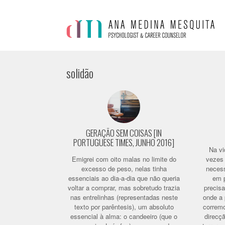
solidão
GERAÇÃO SEM COISAS [IN
PORTUGUESE TIMES, JUNHO 2016]
Na vi
Emigrei com oito malas no limite do
vezes
excesso de peso, nelas tinha
necess
essenciais ao dia-a-dia que não queria
em 
voltar a comprar, mas sobretudo trazia
precis
nas entrelinhas (representadas neste
onde a
texto por parêntesis), um absoluto
corremo
essencial à alma: o candeeiro (que o
direcç