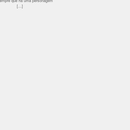
 sempre que há uma personagem
[…]