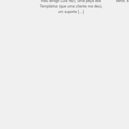
meu amigo Luís fez), uma peça dos
terror,
Templários (que uma cliente me deu),
um suporte […]